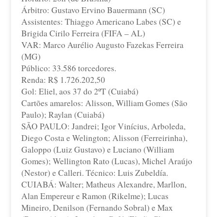
Árbitro: Gustavo Ervino Bauermann (SC)
Assistentes: Thiaggo Americano Labes (SC) e
Brigida Cirilo Ferreira (FIFA – AL)
VAR: Marco Aurélio Augusto Fazekas Ferreira
(MG)
Público: 33.586 torcedores.
Renda: R$ 1.726.202,50
Gol: Eliel, aos 37 do 2ºT (Cuiabá)
Cartões amarelos: Alisson, William Gomes (São
Paulo); Raylan (Cuiabá)
SÃO PAULO: Jandrei; Igor Vinícius, Arboleda,
Diego Costa e Welington; Alisson (Ferreirinha),
Galoppo (Luiz Gustavo) e Luciano (William
Gomes); Wellington Rato (Lucas), Michel Araújo
(Nestor) e Calleri. Técnico: Luis Zubeldía.
CUIABÁ: Walter; Matheus Alexandre, Marllon,
Alan Empereur e Ramon (Rikelme); Lucas
Mineiro, Denilson (Fernando Sobral) e Max