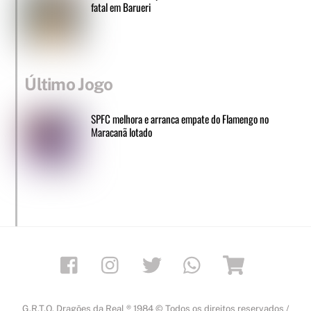
fatal em Barueri
Último Jogo
SPFC melhora e arranca empate do Flamengo no
Maracanã lotado
Facebook
Instagram
Twitter
Whatsapp
Loja
G.R.T.O. Dragões da Real ® 1984 © Todos os direitos reservados /