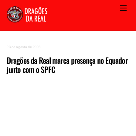
Skip
Men
to
content
23 de agosto de 2023
Dragões da Real marca presença no Equador
junto com o SPFC