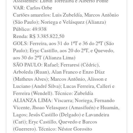
Assistentes: Lubin Torrealba e Alberto Ponte
VAR: Carlos Orbe
Cartões amarelos: Luis Zubeldía, Marcos Antônio 
(São Paulo); Noriega e Velásquez (Alianza)
Público: 49.938
Renda: R$ 3.385.822,50
GOLS: Ferreira, aos 31 do 1ºT e 36 do 2ºT (São 
Paulo); Eryc Castillo, aos 20 do 2ºT, e Quevedo, 
aos 30 do 2ºT (Alianza Lima)
SÃO PAULO: Rafael; Ferraresi (Cédric), 
Arboleda (Ruan), Alan Franco e Enzo Díaz 
(Matheus Alves); Marcos Antônio, Alisson e 
Luciano (André Silva); Lucas Ferreira, Calleri e 
Ferreira (Wendell). Técnico: Zubeldía
ALIANZA LIMA: Viscarra; Noriega, Fernando 
Vicente, Jhoao Velasquez (Amasifuén) e Huamán, 
Lagos; Jesús Castillo (Delgado) e Lavandeira 
(Cari); Eryc Castillo, Quevedo e Barcos 
(Guerrero). Técnico: Néstor Gorosito