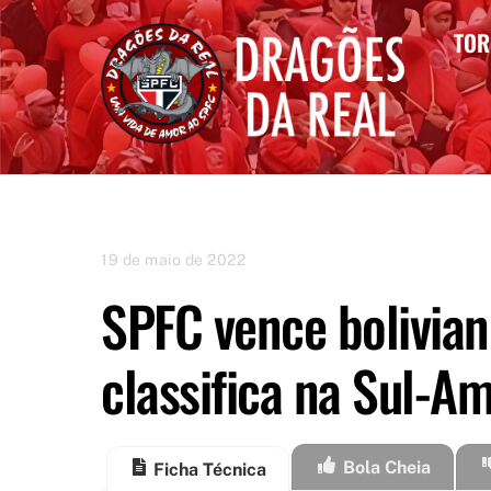
Skip
TOR
to
content
19 de maio de 2022
SPFC vence bolivian
classifica na Sul-A
Bola Cheia
Ficha Técnica