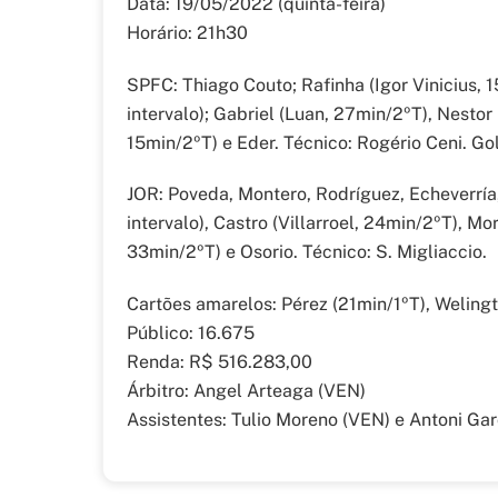
Data: 19/05/2022 (quinta-feira)
Horário: 21h30
SPFC: Thiago Couto; Rafinha (Igor Vinicius, 
intervalo); Gabriel (Luan, 27min/2ºT), Nestor 
15min/2ºT) e Eder. Técnico: Rogério Ceni. Gol
JOR: Poveda, Montero, Rodríguez, Echeverría, 
intervalo), Castro (Villarroel, 24min/2ºT), M
33min/2ºT) e Osorio. Técnico: S. Migliaccio.
Cartões amarelos: Pérez (21min/1ºT), Welingt
Público: 16.675
Renda: R$ 516.283,00
Árbitro: Angel Arteaga (VEN)
Assistentes: Tulio Moreno (VEN) e Antoni Gar