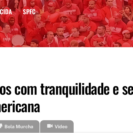
CIDA
SPFC
os com tranquilidade e s
mericana
Bola Murcha
Vídeo