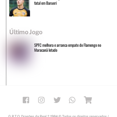
fatal em Barueri
Último Jogo
SPFC melhora e arranca empate do Flamengo no
Maracanã lotado
Facebook
Instagram
Twitter
Whatsapp
Loja
G.R.T.O. Dragões da Real ® 1984 © Todos os direitos reservados /