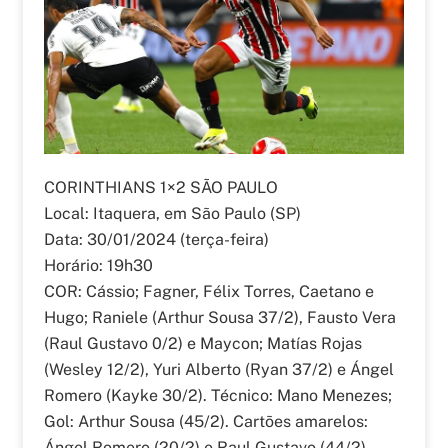
CORINTHIANS 1×2 SÃO PAULO
Local: Itaquera, em São Paulo (SP)
Data: 30/01/2024 (terça-feira)
Horário: 19h30
COR: Cássio; Fagner, Félix Torres, Caetano e
Hugo; Raniele (Arthur Sousa 37/2), Fausto Vera
(Raul Gustavo 0/2) e Maycon; Matías Rojas
(Wesley 12/2), Yuri Alberto (Ryan 37/2) e Ángel
Romero (Kayke 30/2). Técnico: Mano Menezes;
Gol: Arthur Sousa (45/2). Cartões amarelos:
Ángel Romero (20/2) e Raul Gustavo (44/2).