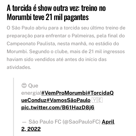
A torcida é show outra vez: treino no
Morumbi teve 21 mil pagantes
O São Paulo abriu para a torcida seu último treino de
preparação para enfrentar o Palmeiras, pela final do
Campeonato Paulista, nesta manhã, no estádio do
Morumbi. Segundo o clube, mais de 21 mil ingressos
haviam sido vendidos até antes do início das
atividades.
😍 Que
energia!
#VemProMorumbi
#TorcidaQ
ueConduz
#VamosSãoPaulo
🇾🇪
pic.twitter.com/B61HazD8j6
— São Paulo FC (@SaoPauloFC)
April
2, 2022