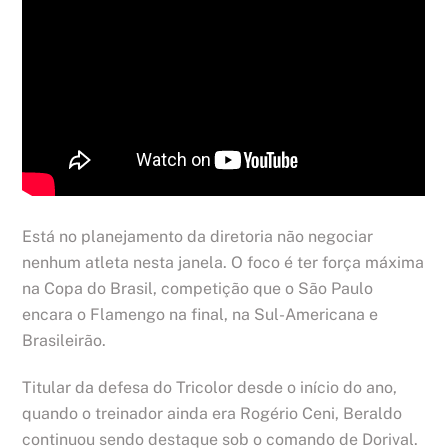
Está no planejamento da diretoria não negociar
nenhum atleta nesta janela. O foco é ter força máxima
na Copa do Brasil, competição que o São Paulo
encara o Flamengo na final, na Sul-Americana e
Brasileirão.
Titular da defesa do Tricolor desde o início do ano,
quando o treinador ainda era Rogério Ceni, Beraldo
continuou sendo destaque sob o comando de Dorival.