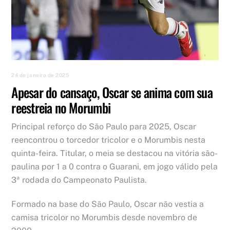
24 de janeiro de 2025
Apesar do cansaço, Oscar se anima com sua
reestreia no Morumbi
Principal reforço do São Paulo para 2025, Oscar
reencontrou o torcedor tricolor e o Morumbis nesta
quinta-feira. Titular, o meia se destacou na vitória são-
paulina por 1 a 0 contra o Guarani, em jogo válido pela
3ª rodada do Campeonato Paulista.
Formado na base do São Paulo, Oscar não vestia a
camisa tricolor no Morumbis desde novembro de