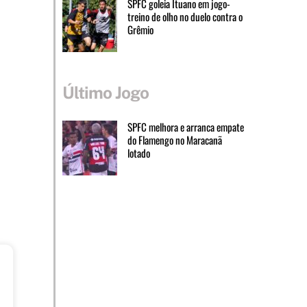
SPFC goleia Ituano em jogo-
treino de olho no duelo contra o
Grêmio
Último Jogo
SPFC melhora e arranca empate
do Flamengo no Maracanã
lotado