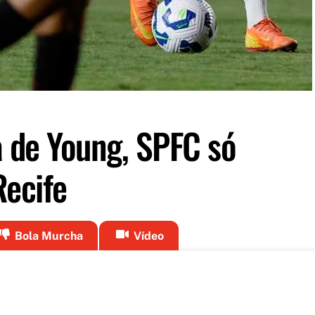
a de Young, SPFC só
ecife
Bola Murcha
Vídeo