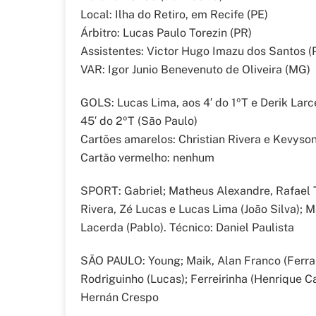
Local: Ilha do Retiro, em Recife (PE)
Árbitro: Lucas Paulo Torezin (PR)
Assistentes: Victor Hugo Imazu dos Santos (P
VAR: Igor Junio Benevenuto de Oliveira (MG)
GOLS: Lucas Lima, aos 4′ do 1ºT e Derik Larce
45′ do 2ºT (São Paulo)
Cartões amarelos: Christian Rivera e Kevyson
Cartão vermelho: nenhum
SPORT: Gabriel; Matheus Alexandre, Rafael T
Rivera, Zé Lucas e Lucas Lima (João Silva); M
Lacerda (Pablo). Técnico: Daniel Paulista
SÃO PAULO: Young; Maik, Alan Franco (Ferrare
Rodriguinho (Lucas); Ferreirinha (Henrique C
Hernán Crespo