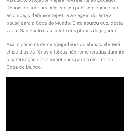
Afastado, o jogador viajará novamente ao Equador.
Depois de ficar um mês em seu país sem comunicar
ao clube, o defensor repetirá a viagem durante a
pausa para a Copa do Mundo. O ge apurou que, desta
vez, o São Paulo está ciente dos planos do jogador.
Assim como os demais jogadores do elenco, ele terá
cinco dias de férias e folgas não remuneradas durante
a paralisação das competições para a disputa da
Copa do Mundo.