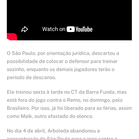
O São Paulo, por orientação jurídica, descartou a
possibilidade de colocar o defensor para treinar
sozinho, enquanto os demais jogadores terão o
período de descanso.
Ele treinou sexta à tarde no CT da Barra Funda, mas
está fora do jogo contra o Remo, no domingo, pelo
Brasileiro. Por isso, já foi liberado para as férias, assim
como Maik, outro afastado do elenco.
No dia 4 de abril, Arboleda abandonou a
concentração do São Paulo para o jogo contra o