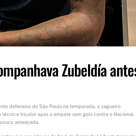
companhava Zubeldía ante
nto defensivo do São Paulo na temporada, o zagueiro
 técnica tricolor após o empate sem gols contra o Nacional,
o pouco ameaçada.