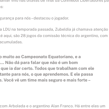
anter vivo nas oitavas de final da Conmebol Libertadores pa
s:
gurança para nós – destacou o jogador.
a LDU na temporada passada, Zubeldía já chamava atenção
té aqui, são 28 jogos da comissão técnica do argentino, com
s acumuladas.
sto muito ao Campeonato Equatoriano, e a
e… Não dá para falar que não é um bom
e que ia dar certo. Todos que trabalham com ele
rtante para nós, o que aprendemos. E ele passa
. Você vê um time mais seguro e mais forte –
 com Arboleda e o argentino Alan Franco. Há entre eles um