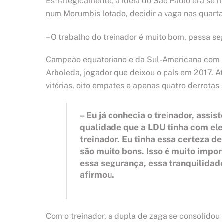
Estrategicamente, a ideia do São Paulo era se m
num Morumbis lotado, decidir a vaga nas quarta
– O trabalho do treinador é muito bom, passa se
Campeão equatoriano e da Sul-Americana com 
Arboleda, jogador que deixou o país em 2017. A
vitórias, oito empates e apenas quatro derrota
– Eu já conhecia o treinador, assi
qualidade que a LDU tinha com el
treinador. Eu tinha essa certeza d
são muito bons. Isso é muito impo
essa segurança, essa tranquilidade
afirmou.
Com o treinador, a dupla de zaga se consolidou