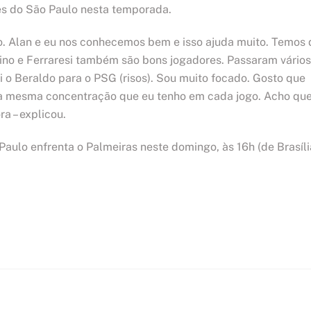
es do São Paulo nesta temporada.
. Alan e eu nos conhecemos bem e isso ajuda muito. Temos 
bino e Ferraresi também são bons jogadores. Passaram vários
i o Beraldo para o PSG (risos). Sou muito focado. Gosto que
a mesma concentração que eu tenho em cada jogo. Acho qu
a – explicou.
Paulo enfrenta o Palmeiras neste domingo, às 16h (de Brasíli
Facebook
Instagram
Twitter
Whatsapp
Loja