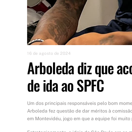
16 de agosto de 2024
Arboleda diz que a
de ida ao SPFC
Um dos principais responsáveis pelo bom mome
Arboleda fez questão de dar méritos à comissão
em Montevidéu, jogo em que a equipe foi muit