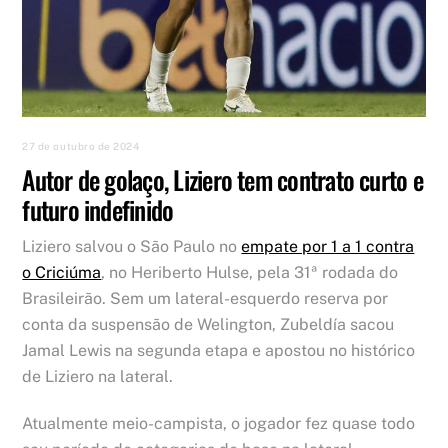
27 de outubro de 2024
Autor de golaço, Liziero tem contrato curto e
futuro indefinido
Liziero salvou o São Paulo no
empate por 1 a 1 contra
o Criciúma
, no Heriberto Hulse, pela 31ª rodada do
Brasileirão. Sem um lateral-esquerdo reserva por
conta da suspensão de Welington, Zubeldía sacou
Jamal Lewis na segunda etapa e apostou no histórico
de Liziero na lateral.
Atualmente meio-campista, o jogador fez quase todo