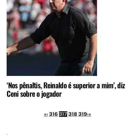
‘Nos pênaltis, Reinaldo é superior a mim’, diz
Ceni sobre o jogador
«
‹
316
317
318
319
›
»