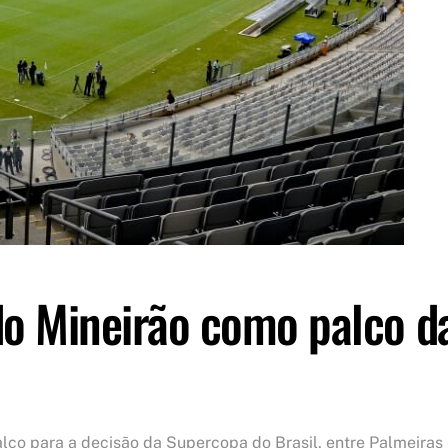
do Mineirão como palco d
l
alco para a decisão da Supercopa do Brasil, entre Palmeiras