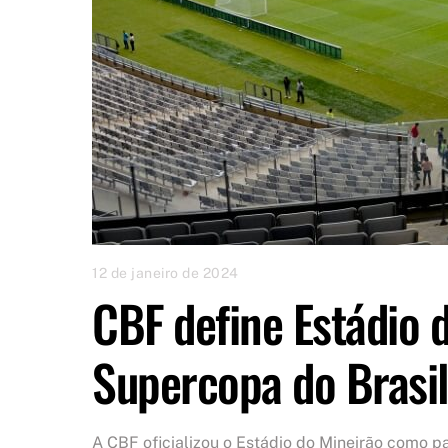
12 de janeiro de 2024
CBF define Estádio 
Supercopa do Brasi
A CBF oficializou o Estádio do Mineirão como p