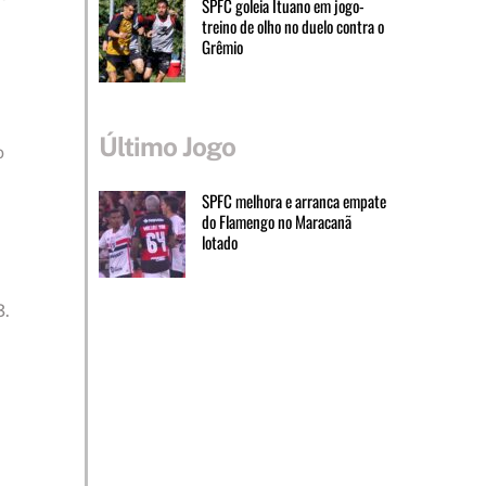
SPFC goleia Ituano em jogo-
treino de olho no duelo contra o
Grêmio
Último Jogo
o
SPFC melhora e arranca empate
do Flamengo no Maracanã
lotado
3.