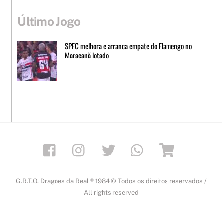
Último Jogo
SPFC melhora e arranca empate do Flamengo no
Maracanã lotado
Facebook
Instagram
Twitter
Whatsapp
Loja
G.R.T.O. Dragões da Real ® 1984 © Todos os direitos reservados /
All rights reserved