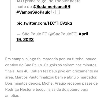
⚽️ O primeiro gol do Tricolor nesta
noite de
@SudamericanaBR
!
#VamosSãoPaulo
🇾🇪
pic.twitter.com/HXfTjOVzkq
— São Paulo FC (@SaoPauloFC)
April
19, 2023
Em campo, o jogo foi marcado por um futebol pouco
criativo do São Paulo. Os gols só saíram nos minutos
finais. Aos 40, Calleri fez belo pivô em cruzamento na
área, Marcos Paulo finalizou bem e abriu o marcador.
Dois minutos depois, Michel Araújo recebeu passe de
Rodrigo Nestor e tocou na saída do goleiro para
ampliar.