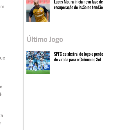
Lucas Moura inicia nova fase de
Em
recuperação de lesão no tendão
Último Jogo
.
SPFC se abstrai do jogo e perde
que
de virada para o Grêmio no Sul
 e
ê
ta
e