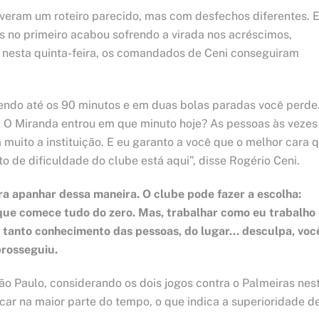
tiveram um roteiro parecido, mas com desfechos diferentes. 
as no primeiro acabou sofrendo a virada nos acréscimos,
, nesta quinta-feira, os comandados de Ceni conseguiram
endo até os 90 minutos e em duas bolas paradas você perde
’. O Miranda entrou em que minuto hoje? As pessoas às vezes
muito a instituição. E eu garanto a você que o melhor cara 
 de dificuldade do clube está aqui”, disse Rogério Ceni.
ra apanhar dessa maneira. O clube pode fazer a escolha:
 que comece tudo do zero. Mas, trabalhar como eu trabalho
tanto conhecimento das pessoas, do lugar… desculpa, voc
prosseguiu.
o Paulo, considerando os dois jogos contra o Palmeiras nes
car na maior parte do tempo, o que indica a superioridade d