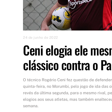
24 de junho de 2022
Ceni elogia ele mes
clássico contra o P
O técnico Rogério Ceni fez questão de defender
quinta-feira, no Morumbi, pelo jogo de ida das o
revés da última segunda, para o mesmo rival, p
elogios aos seus atletas, mas também enaltece
semana.