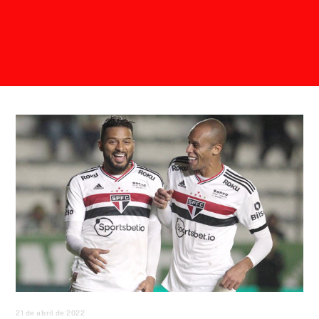
21 de abril de 2022