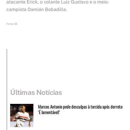
atacante Erick, o volante Luiz Gustavo e o meio-
campista Damián Bobadilla.
Fonte: GE
Últimas Notícias
Marcos Antonio pede desculpas à torcida após derrota:
‘É lamentável!’