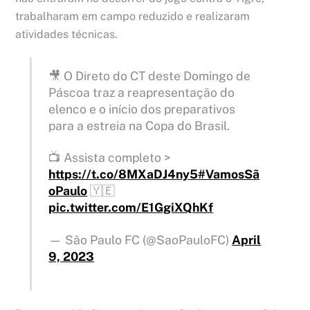
trabalharam em campo reduzido e realizaram
atividades técnicas.
🎥 O Direto do CT deste Domingo de
Páscoa traz a reapresentação do
elenco e o início dos preparativos
para a estreia na Copa do Brasil.
📺 Assista completo >
https://t.co/8MXaDJ4ny5
#VamosSã
oPaulo
🇾🇪
pic.twitter.com/E1GgiXQhKf
— São Paulo FC (@SaoPauloFC)
April
9, 2023