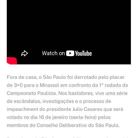
Fora de casa, o São Paulo foi derrotado pelo placar
de 3×0 para o Mirassol em confronto da 1ª rodada do
Campeonato Paulista. Nos bastidores, vive uma série
de escândalos, investigações e o processo de
impeachment do presidente Julio Casares que será
votado no dia 16 de janeiro (sexta-feira) pelos
membros do Conselho Deliberativo do São Paulo.