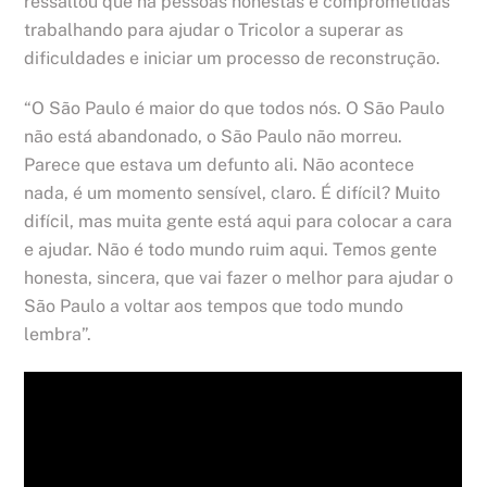
ressaltou que há pessoas honestas e comprometidas
trabalhando para ajudar o Tricolor a superar as
dificuldades e iniciar um processo de reconstrução.
“O São Paulo é maior do que todos nós. O São Paulo
não está abandonado, o São Paulo não morreu.
Parece que estava um defunto ali. Não acontece
nada, é um momento sensível, claro. É difícil? Muito
difícil, mas muita gente está aqui para colocar a cara
e ajudar. Não é todo mundo ruim aqui. Temos gente
honesta, sincera, que vai fazer o melhor para ajudar o
São Paulo a voltar aos tempos que todo mundo
lembra”.