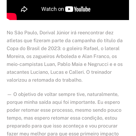
No São Paulo, Dorival Júnior irá reencontrar dez
atletas que fizeram parte da campanha do título da
Copa do Brasil de 2023: o goleiro Rafael, o lateral
Moreira, os zagueiros Arboleda e Alan Franco, os
meio-campistas Luan, Pablo Maia e Negrucci e e os
atacantes Luciano, Lucas e Calleri. O treinador
valorizou a retomada do trabalho.
— O objetivo de voltar sempre tive, naturalmente,
porque minha saída aqui foi importante. Eu espero
poder retomar esse processo, mesmo sendo pouco
tempo, mas espero retomar essa condição, estou
preparado para que isso aconteça e vou procurar
fazer meu melhor para que esse primeiro impacto