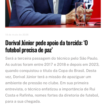
18 de maio de 2026
Dorival Júnior pede apoio da torcida: ‘O
futebol precisa de paz’
Será a terceira passagem do técnico pelo São Paulo.
As outras foram entre 2017 e 2018 e depois em 2023,
quando conquistou o título da Copa do Brasil. Desta
vez, Dorival Júnior terá a missão de apaziguar um
ambiente de pressão no clube. Em sua primeira
entrevista, o técnico enfatizou a importância de Rui
Costa e Rafinha, nomes fortes da diretoria de futebol,
para a sua chegada.