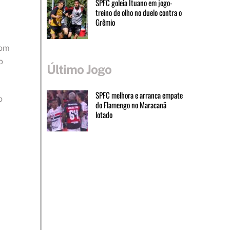
SPFC goleia Ituano em jogo-
treino de olho no duelo contra o
Grêmio
bom
o
Último Jogo
SPFC melhora e arranca empate
o
do Flamengo no Maracanã
lotado