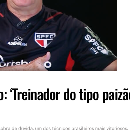
o: ‘Treinador do tipo paizã
obra de dúvida, um dos técnicos brasileiros mais vitoriosos.