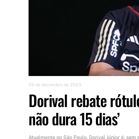
29 de dezembro de 2023
Dorival rebate rótul
não dura 15 dias’
Atualmente no São Paulo, Dorival Júnior é, sem s