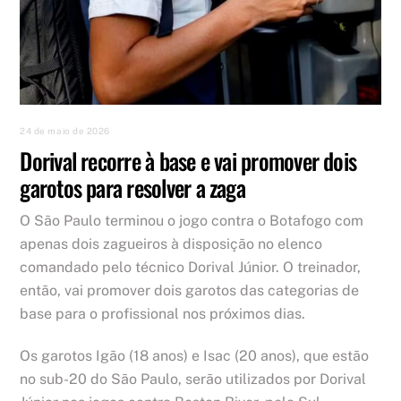
24 de maio de 2026
Dorival recorre à base e vai promover dois
garotos para resolver a zaga
O São Paulo terminou o jogo contra o Botafogo com
apenas dois zagueiros à disposição no elenco
comandado pelo técnico Dorival Júnior. O treinador,
então, vai promover dois garotos das categorias de
base para o profissional nos próximos dias.
Os garotos Igão (18 anos) e Isac (20 anos), que estão
no sub-20 do São Paulo, serão utilizados por Dorival