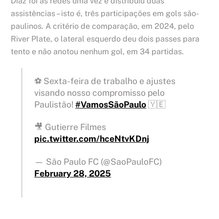
Díaz foi às redes uma vez e distribuiu duas
assistências – isto é, três participações em gols são-
paulinos. A critério de comparação, em 2024, pelo
River Plate, o lateral esquerdo deu dois passes para
tento e não anotou nenhum gol, em 34 partidas.
⚽️ Sexta-feira de trabalho e ajustes
visando nosso compromisso pelo
Paulistão!
#VamosSãoPaulo
🇾🇪
🎥 Gutierre Filmes
pic.twitter.com/hceNtvKDnj
— São Paulo FC (@SaoPauloFC)
February 28, 2025