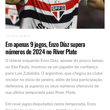
1 de março de 2025
Em apenas 9 jogos, Enzo Díaz supera
números de 2024 no River Plate
O lateral esquerdo Enzo Díaz, apesar do pouco tempo
no São Paulo, mostrou-se um jogador de confiança
para Luis Zubeldía. O argentino, que chegou ao clube
tricolor no início de janeiro, além de boa participação
defensiva, já superou os seus números ofensivos de
sua última temporada pelo River Plate.
Em nove jogos disputados nesta temporada, Enzo