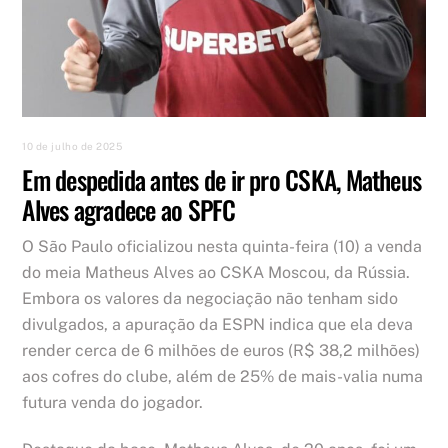
10 de julho de 2025
Em despedida antes de ir pro CSKA, Matheus
Alves agradece ao SPFC
O São Paulo oficializou nesta quinta-feira (10) a venda
do meia Matheus Alves ao CSKA Moscou, da Rússia.
Embora os valores da negociação não tenham sido
divulgados, a apuração da ESPN indica que ela deva
render cerca de 6 milhões de euros (R$ 38,2 milhões)
aos cofres do clube, além de 25% de mais-valia numa
futura venda do jogador.