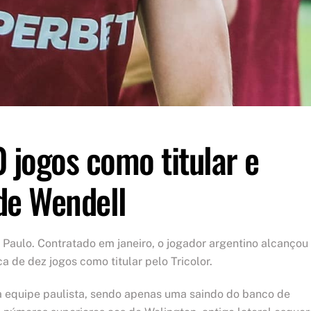
 jogos como titular e
de Wendell
o Paulo. Contratado em janeiro, o jogador argentino alcançou
a de dez jogos como titular pelo Tricolor.
a equipe paulista, sendo apenas uma saindo do banco de