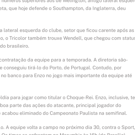
, números superiores aos de Welington, antigo lateral esque
leta, que hoje defende o Southampton, da Inglaterra, deu
 lateral esquerda do clube, setor que ficou carente após as
zo, o Tricolor também trouxe Wendell, que chegou com statu
do brasileiro.
ontratação da equipe para a temporada. A diretoria são-
 conseguiu tirá-lo do Porto, de Portugal. Contudo, por
u no banco para Enzo no jogo mais importante da equipe até
ldía para jogar como titular o Choque-Rei. Enzo, inclusive, t
boa parte das ações do atacante, principal jogador do
0 e acabou eliminado do Campeonato Paulista na semifinal.
o. A equipe volta a campo no próximo dia 30, contra o Sport