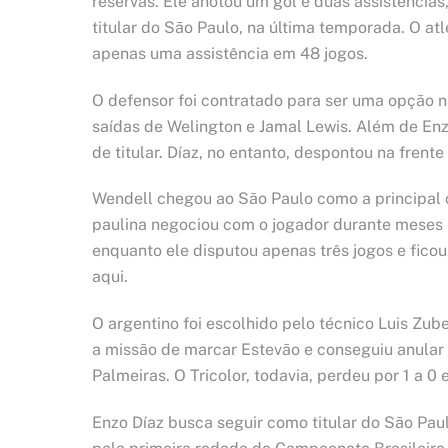
reservas. Ele anotou um gol e duas assistências
titular do São Paulo, na última temporada. O at
apenas uma assistência em 48 jogos.
O defensor foi contratado para ser uma opção na
saídas de Welington e Jamal Lewis. Além de En
de titular. Díaz, no entanto, despontou na frente 
Wendell chegou ao São Paulo como a principal c
paulina negociou com o jogador durante meses e
enquanto ele disputou apenas três jogos e fico
aqui.
O argentino foi escolhido pelo técnico Luis Zube
a missão de marcar Estevão e conseguiu anular 
Palmeiras. O Tricolor, todavia, perdeu por 1 a 
Enzo Díaz busca seguir como titular do São Paul