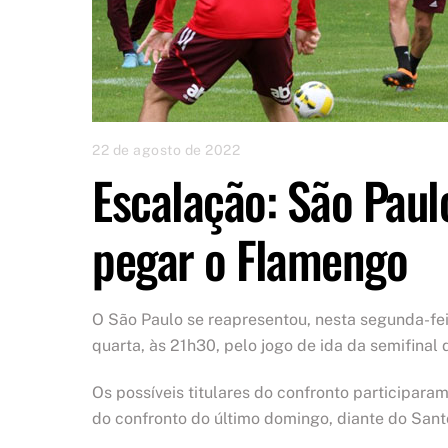
22 de agosto de 2022
Escalação: São Paul
pegar o Flamengo
O São Paulo se reapresentou, nesta segunda-fei
quarta, às 21h30, pelo jogo de ida da semifinal 
Os possíveis titulares do confronto participara
do confronto do último domingo, diante do Sant