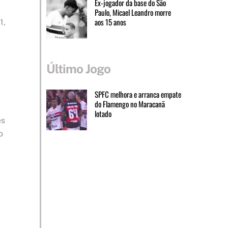
Ex-jogador da base do São
Paulo, Micael Leandro morre
aos 15 anos
1,
Último Jogo
SPFC melhora e arranca empate
do Flamengo no Maracanã
lotado
ês
o