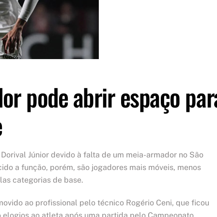
or pode abrir espaço par
e
Dorival Júnior devido à falta de um meia-armador no São
cido a função, porém, são jogadores mais móveis, menos
las categorias de base.
ovido ao profissional pelo técnico Rogério Ceni, que ficou
 elogios ao atleta após uma partida pelo Campeonato