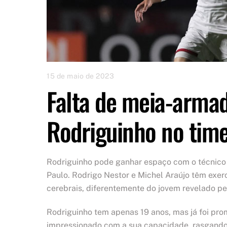
15 de maio de 2023
Falta de meia-armad
Rodriguinho no tim
Rodriguinho pode ganhar espaço com o técnico 
Paulo. Rodrigo Nestor e Michel Araújo têm exer
cerebrais, diferentemente do jovem revelado pe
Rodriguinho tem apenas 19 anos, mas já foi prom
impressionado com a sua capacidade, rasgando