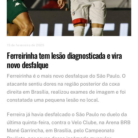
15 de fevereiro de 2025
Ferreirinha tem lesão diagnosticada e vira
novo desfalque
Ferreirinha é o mais novo desfalque do São Paulo. O
atacante sentiu dores na região posterior da coxa
direita em Brasília, realizou exames de imagem e foi
constatada uma pequena lesão no local.
Ferreira já havia desfalcado o São Paulo no duelo da
última quinta-feira, contra o Velo Clube, na Arena BRB
Mané Garrincha, em Brasília, pelo Campeonato