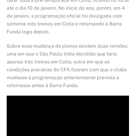
fazer toda a pré-temporada em Cotia, ficando no local
até o dia 10 de janeiro. No início do ano, porém, em 4
de janeiro, a programação oficial foi divulgada com
somente três treinos em Cotia e retornando à Barra
Funda logo depois.
Sobre essa mudança de planos existem duas versões:
uma em que o São Paulo tinha decidido que faria
apenas três treinos em Cotia, outra em que as
condições precárias do CFA fizeram com que o clube
mudasse a programação anteriormente prevista e
retornasse antes à Barra Funda.