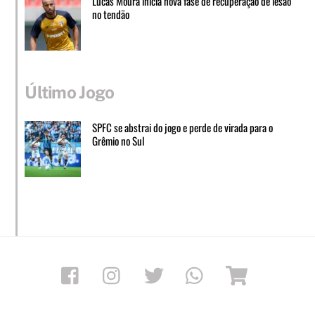
Lucas Moura inicia nova fase de recuperação de lesão
no tendão
Último Jogo
SPFC se abstrai do jogo e perde de virada para o
Grêmio no Sul
Facebook
Instagram
Twitter
Whatsapp
Loja