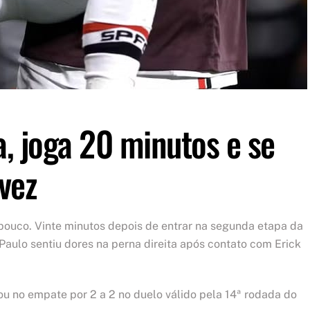
, joga 20 minutos e se
vez
ouco. Vinte minutos depois de entrar na segunda etapa da
Paulo sentiu dores na perna direita após contato com Erick
ou no empate por 2 a 2 no duelo válido pela 14ª rodada do