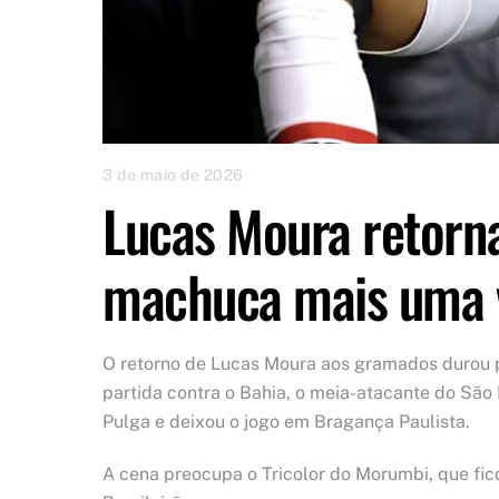
3 de maio de 2026
Lucas Moura retorna
machuca mais uma 
O retorno de Lucas Moura aos gramados durou p
partida contra o Bahia, o meia-atacante do São 
Pulga e deixou o jogo em Bragança Paulista.
A cena preocupa o Tricolor do Morumbi, que fic