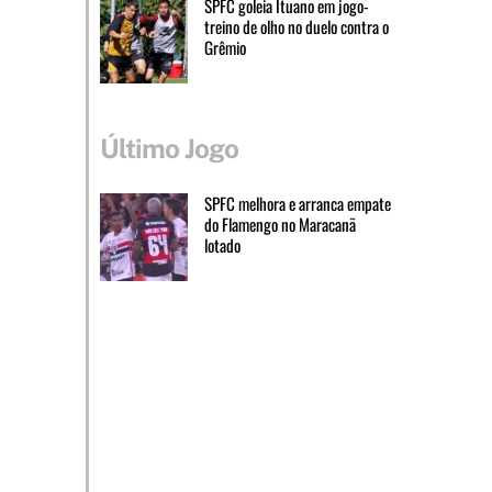
SPFC goleia Ituano em jogo-
treino de olho no duelo contra o
Grêmio
Último Jogo
SPFC melhora e arranca empate
do Flamengo no Maracanã
lotado