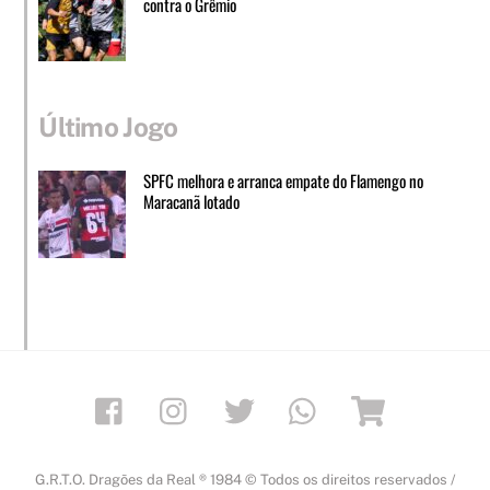
contra o Grêmio
Último Jogo
SPFC melhora e arranca empate do Flamengo no
Maracanã lotado
Facebook
Instagram
Twitter
Whatsapp
Loja
G.R.T.O. Dragões da Real ® 1984 © Todos os direitos reservados /