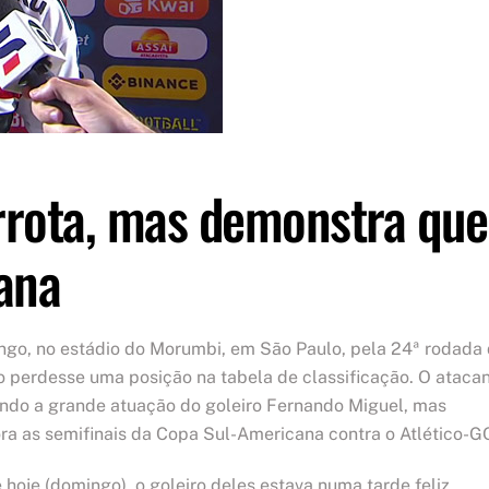
rrota, mas demonstra que
ana
ngo, no estádio do Morumbi, em São Paulo, pela 24ª rodada
o perdesse uma posição na tabela de classificação. O ataca
ando a grande atuação do goleiro Fernando Miguel, mas
gora as semifinais da Copa Sul-Americana contra o Atlético-G
hoje (domingo), o goleiro deles estava numa tarde feliz.