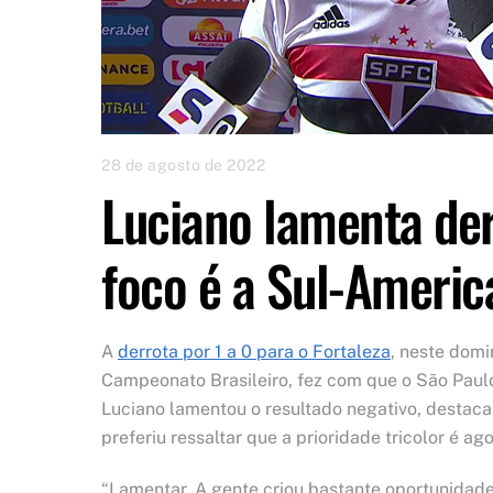
28 de agosto de 2022
Luciano lamenta de
foco é a Sul-Americ
A
derrota por 1 a 0 para o Fortaleza
, neste domi
Campeonato Brasileiro, fez com que o São Paul
Luciano lamentou o resultado negativo, destac
preferiu ressaltar que a prioridade tricolor é a
“Lamentar. A gente criou bastante oportunidade 