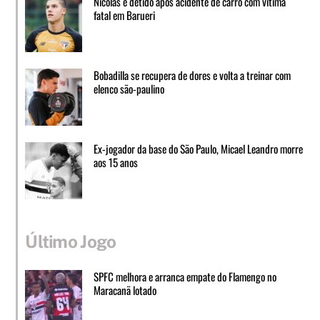
Nicolas é detido após acidente de carro com vítima
fatal em Barueri
Bobadilla se recupera de dores e volta a treinar com
elenco são-paulino
Ex-jogador da base do São Paulo, Micael Leandro morre
aos 15 anos
Último Jogo
SPFC melhora e arranca empate do Flamengo no
Maracanã lotado