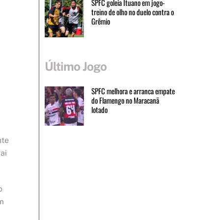
SPFC goleia Ituano em jogo-
treino de olho no duelo contra o
Grêmio
Último Jogo
SPFC melhora e arranca empate
do Flamengo no Maracanã
lotado
nte
ai
o
om