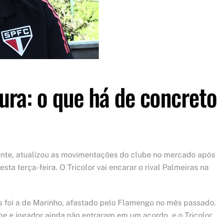
ra: o que há de concreto
monte, atualizou as movimentações do clube no mercado após
esta terça-feira. O Tricolor vai encarar o rival Palmeiras na
s foi a de Marinho, afastado pelo Flamengo no mês passado.
be e jogador ainda não entraram em um acordo, e o Tricolor