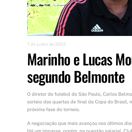
7 de junho de 2023
Marinho e Lucas Mou
segundo Belmonte
O diretor de futebol do São Paulo, Carlos Bel
sorteio das quartas de final da Copa do Brasil, n
próxima fase do torneio.
A negociação que mais avançou nos últimos dia
Há um impasse, porém, na questão salarial. Clu