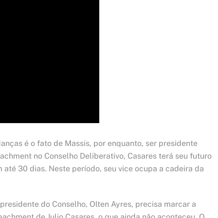
nças é o fato de Massis, por enquanto, ser presidente
achment no Conselho Deliberativo, Casares terá seu futuro
até 30 dias. Neste período, seu vice ocupa a cadeira da
 presidente do Conselho, Olten Ayres, precisa marcar a
eachment de Julio Casares, o que ainda não aconteceu. O