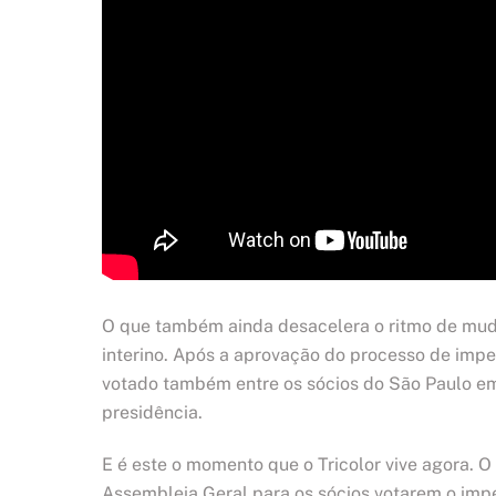
O que também ainda desacelera o ritmo de muda
interino. Após a aprovação do processo de impe
votado também entre os sócios do São Paulo em 
presidência.
E é este o momento que o Tricolor vive agora. O
Assembleia Geral para os sócios votarem o imp