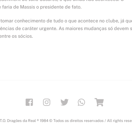
faria de Massis o presidente de fato.
 tomar conhecimento de tudo o que acontece no clube, já qu
dências de caráter urgente. As maiores mudanças só devem 
ntre os sócios.
Facebook
Instagram
Twitter
Whatsapp
Loja
T.O. Dragões da Real ® 1984 © Todos os direitos reservados / All rights res