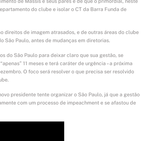
mento de Massis e seus pares é de que o primordial, neste
departamento do clube e isolar o CT da Barra Funda de
o direitos de imagem atrasados, e de outras áreas do clube
do São Paulo, antes de mudanças em diretorias.
os do São Paulo para deixar claro que sua gestão, se
“apenas” 11 meses e terá caráter de urgência – a próxima
ezembro. O foco será resolver o que precisa ser resolvido
ube.
novo presidente tente organizar o São Paulo, já que a gestão
retamente com um processo de impeachment e se afastou de