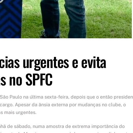
ias urgentes e evita
s no SPFC
São Paulo na última sexta-feira, depois que o então presiden
 cargo. Apesar da ânsia externa por mudanças no clube, o
s mais urgentes.
manhã de sábado, numa amostra de extrema importância do