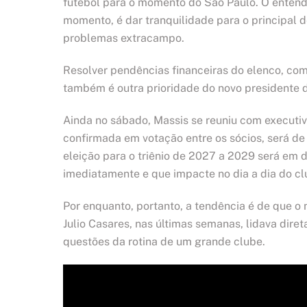
futebol para o momento do São Paulo. O entendi
momento, é dar tranquilidade para o principal 
problemas extracampo.
Resolver pendências financeiras do elenco, com
também é outra prioridade do novo presidente 
Ainda no sábado, Massis se reuniu com executiv
confirmada em votação entre os sócios, será de 
eleição para o triênio de 2027 a 2029 será em d
imediatamente e que impacte no dia a dia do cl
Por enquanto, portanto, a tendência é de que o 
Julio Casares, nas últimas semanas, lidava di
questões da rotina de um grande clube.