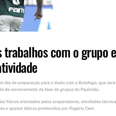
s trabalhos com o grupo 
atividade
s um dia de preparação para o duelo com o Botafogo, que será
da de encerramento da fase de grupos do Paulistão.
s físicos orientados pelos preparadores, atividades técnic
es e ajustes táticos promovidos por Rogério Ceni.