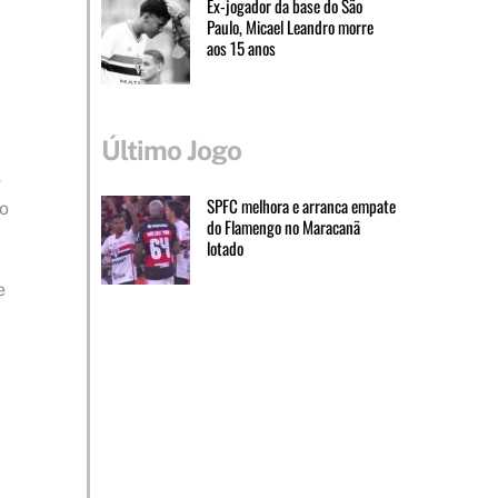
Ex-jogador da base do São
Paulo, Micael Leandro morre
aos 15 anos
Último Jogo
o
SPFC melhora e arranca empate
o
do Flamengo no Maracanã
lotado
e
à