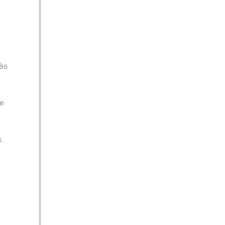
 às
de
s