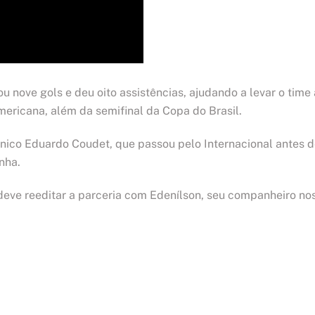
u nove gols e deu oito assistências, ajudando a levar o time
ericana, além da semifinal da Copa do Brasil.
écnico Eduardo Coudet, que passou pelo Internacional antes 
nha.
eve reeditar a parceria com Edenílson, seu companheiro no