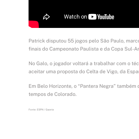
Patrick disputou 55 jogos pelo São Paulo, marco
finais do Campeonato Paulista e da Copa Sul-Am
No Galo, o jogador voltará a trabalhar com o t
aceitar uma proposta do Celta de Vigo, da Espa
Em Belo Horizonte, o “Pantera Negra” também d
tempos de Colorado.
Fonte: ESPN / Gazeta