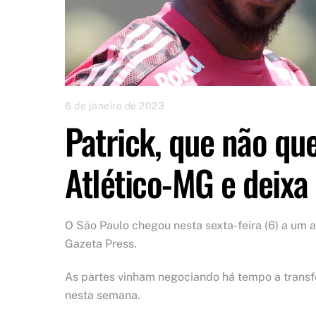
6 de janeiro de 2023
Patrick, que não que
Atlético-MG e deixa
O São Paulo chegou nesta sexta-feira (6) a um 
Gazeta Press.
As partes vinham negociando há tempo a transfe
nesta semana.