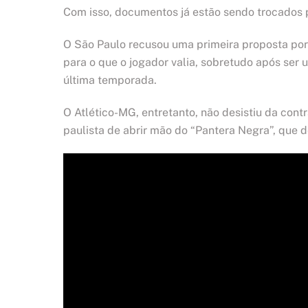
Com isso, documentos já estão sendo trocados
O São Paulo recusou uma primeira proposta por P
para o que o jogador valia, sobretudo após ser u
última temporada.
O Atlético-MG, entretanto, não desistiu da con
paulista de abrir mão do “Pantera Negra”, que