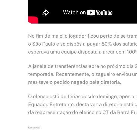
No fim de maio, o jogador ficou perto de se tra
o São Paulo e se dispôs a pagar 80% dos salário
esperava uma equipe disposta a arcar com 100
A janela de transferências abre no próximo dia 2
temporada. Recentemente, o zagueiro enviou um 
mas teve o pedido negado pela diretoria.
O elenco está de férias desde domingo, após a 
Equador. Entretanto, desta vez a diretoria está 
da reapresentação do elenco no CT da Barra Fu
Fonte: GE