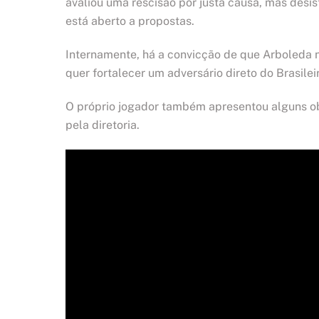
avaliou uma rescisão por justa causa, mas desist
está aberto a propostas.
Internamente, há a convicção de que Arboleda n
quer fortalecer um adversário direto do Brasilei
O próprio jogador também apresentou alguns o
pela diretoria.