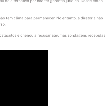
iu da alternativa por não ter garantia jurídica. Desde então,
ão tem clima para permanecer. No entanto, a diretoria não
rão.
bstáculos e chegou a recusar algumas sondagens recebidas