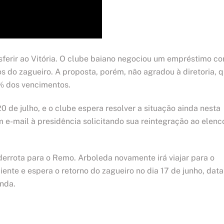
nsferir ao Vitória. O clube baiano negociou um empréstimo c
s do zagueiro. A proposta, porém, não agradou à diretoria, 
% dos vencimentos.
0 de julho, e o clube espera resolver a situação ainda nesta
e-mail à presidência solicitando sua reintegração ao elenc
derrota para o Remo. Arboleda novamente irá viajar para o
ciente e espera o retorno do zagueiro no dia 17 de junho, data
nda.