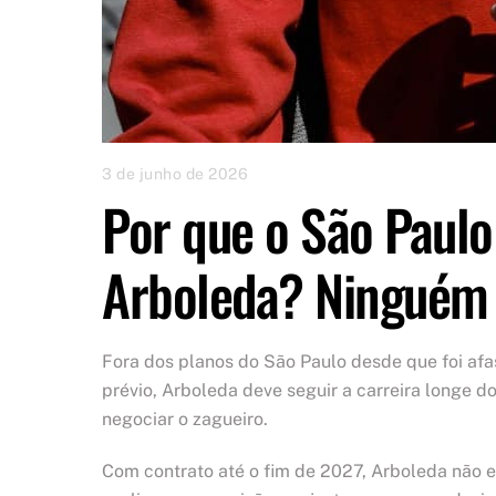
3 de junho de 2026
Por que o São Paul
Arboleda? Ninguém
Fora dos planos do São Paulo desde que foi afas
prévio, Arboleda deve seguir a carreira longe d
negociar o zagueiro.
Com contrato até o fim de 2027, Arboleda não 