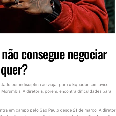
o não consegue negociar
 quer?
tado por indisciplina ao viajar para o Equador sem aviso
o Morumbis. A diretoria, porém, encontra dificuldades para
entra em campo pelo São Paulo desde 21 de março. A diretor