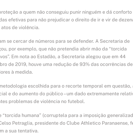
 proteção a quem não conseguiu punir ninguém e dá conforto
as efetivas para não prejudicar o direito de ir e vir de dezen
atos de violência.
m se cercar de números para se defender. A Secretaria de
ou, por exemplo, que não pretendia abrir mão da “torcida
ivos”. Em nota ao Estadão, a Secretaria alegou que em 44
embro de 2019, houve uma redução de 93% das ocorrências de
iores à medida.
etodologia escolhida para o recorte temporal em questão, 
cial e do aumento do público – um dado extremamente relati
es problemas de violência no futebol.
e “torcida humana” (corruptela para a imposição generaliza
Celso Petraglia, presidente do Clube Athletico Paranaense, f
m a sua tentativa.