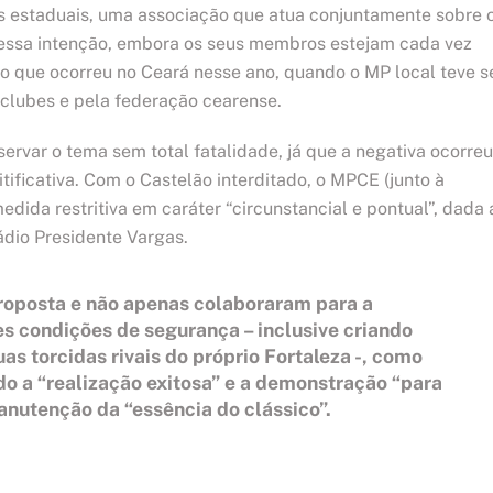
s estaduais, uma associação que atua conjuntamente sobre 
 dessa intenção, embora os seus membros estejam cada vez
i o que ocorreu no Ceará nesse ano, quando o MP local teve s
 clubes e pela federação cearense.
ervar o tema sem total fatalidade, já que a negativa ocorreu
tificativa. Com o Castelão interditado, o MPCE (junto à
dida restritiva em caráter “circunstancial e pontual”, dada 
ádio Presidente Vargas.
roposta e não apenas colaboraram para a
es condições de segurança – inclusive criando
s torcidas rivais do próprio Fortaleza -, como
o a “realização exitosa” e a demonstração “para
anutenção da “essência do clássico”.