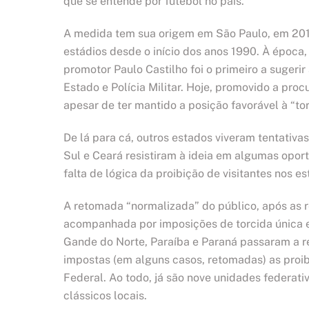
que se entende por futebol no país.
A medida tem sua origem em São Paulo, em 2016,
estádios desde o início dos anos 1990. À época,
promotor Paulo Castilho foi o primeiro a sugeri
Estado e Polícia Militar. Hoje, promovido a proc
apesar de ter mantido a posição favorável à “to
De lá para cá, outros estados viveram tentativas
Sul e Ceará resistiram à ideia em algumas opo
falta de lógica da proibição de visitantes nos e
A retomada “normalizada” do público, após as r
acompanhada por imposições de torcida única e
Gande do Norte, Paraíba e Paraná passaram a re
impostas (em alguns casos, retomadas) as proib
Federal. Ao todo, já são nove unidades federat
clássicos locais.