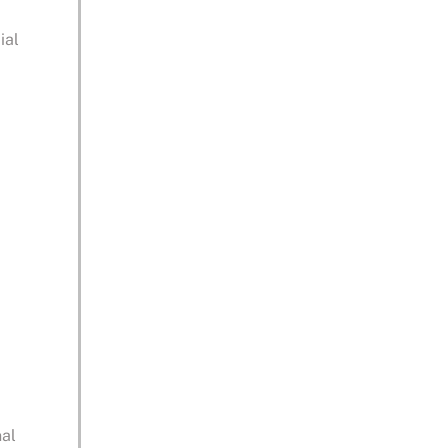
ial
nal