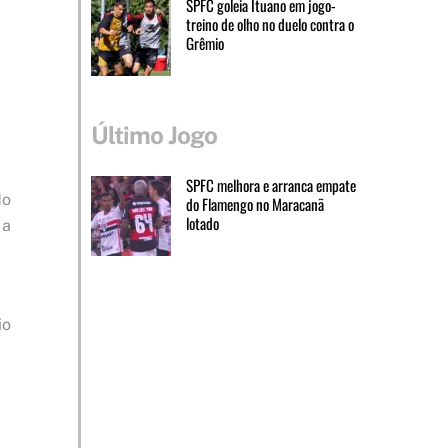
SPFC goleia Ituano em jogo-
treino de olho no duelo contra o
Grêmio
Último Jogo
SPFC melhora e arranca empate
do
do Flamengo no Maracanã
lotado
 a
io