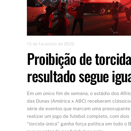
15 de fevereiro de 2023
Proibição de torcida
resultado segue igu
Em um único fim de semana, o estádio dos Aflito
das Dunas (América x ABC) receberam clássicos
série de eventos que marcam uma preocupante f
realizar um jogo de futebol completo, com dois t
“torcida única” ganha força política em todo o