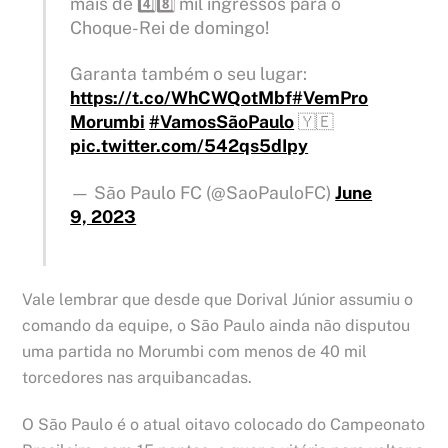
mais de 4️⃣8️⃣ mil ingressos para o
Choque-Rei de domingo!
Garanta também o seu lugar:
https://t.co/WhCWQotMbf
#VemPro
Morumbi
#VamosSãoPaulo
🇾🇪
pic.twitter.com/542qs5dIpy
— São Paulo FC (@SaoPauloFC)
June
9, 2023
Vale lembrar que desde que Dorival Júnior assumiu o
comando da equipe, o São Paulo ainda não disputou
uma partida no Morumbi com menos de 40 mil
torcedores nas arquibancadas.
O São Paulo é o atual oitavo colocado do Campeonato