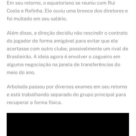
Em seu retorno, o equatoriano se reuniu com Rui
Costa e Rafinha. Ele ouviu uma bronca dos diretores e
foi multado em seu salário.
Além disso, a direção decidiu não rescindir o contrato
do jogador de forma amigável para evitar que ele
acertasse com outro clube, possivelmente um rival de
Brasileirão. A ideia agora é envolver o zagueiro em
alguma negociação na janela de transferências do
meio do ano.
Arboleda passou por diversos exames em seu retorno
e está trabalhando separado do grupo principal para
recuperar a forma física.