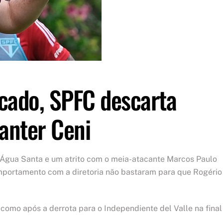
ado, SPFC descarta
manter Ceni
o Água Santa e um atrito com o meia-atacante Marcos Paulo
mportamento com a diretoria não bastaram para que Rogério
 como após a derrota para o Independiente del Valle na final