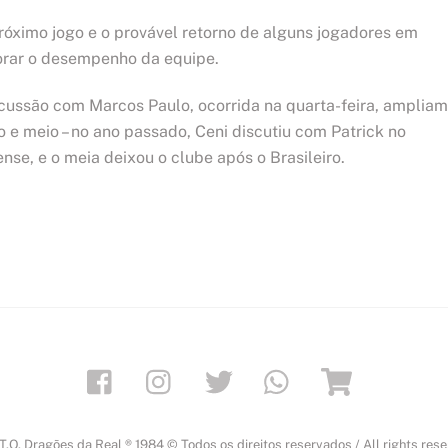
róximo jogo e o provável retorno de alguns jogadores em
horar o desempenho da equipe.
cussão com Marcos Paulo, ocorrida na quarta-feira, ampliam
 e meio – no ano passado, Ceni discutiu com Patrick no
nse, e o meia deixou o clube após o Brasileiro.
Facebook
Instagram
Twitter
Whatsapp
Loja
T.O. Dragões da Real ® 1984 © Todos os direitos reservados / All rights res