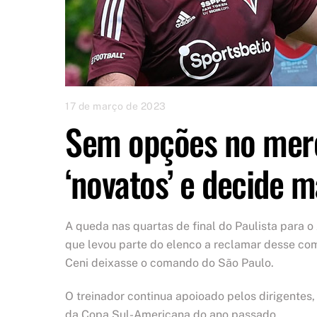
17 de março de 2023
Sem opções no merc
‘novatos’ e decide 
A queda nas quartas de final do Paulista para 
que levou parte do elenco a reclamar desse co
Ceni deixasse o comando do São Paulo.
O treinador continua apoioado pelos dirigentes,
da Copa Sul-Americana do ano passado.