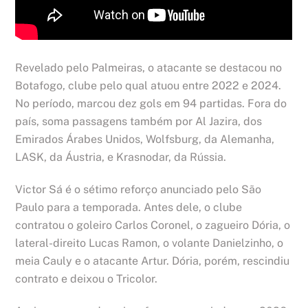
Revelado pelo Palmeiras, o atacante se destacou no
Botafogo, clube pelo qual atuou entre 2022 e 2024.
No período, marcou dez gols em 94 partidas. Fora do
país, soma passagens também por Al Jazira, dos
Emirados Árabes Unidos, Wolfsburg, da Alemanha,
LASK, da Áustria, e Krasnodar, da Rússia.
Victor Sá é o sétimo reforço anunciado pelo São
Paulo para a temporada. Antes dele, o clube
contratou o goleiro Carlos Coronel, o zagueiro Dória, o
lateral-direito Lucas Ramon, o volante Danielzinho, o
meia Cauly e o atacante Artur. Dória, porém, rescindiu
contrato e deixou o Tricolor.