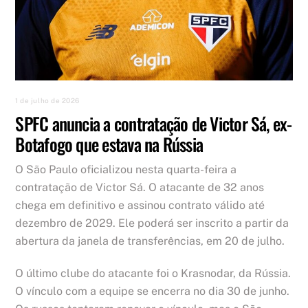
1 de julho de 2026
SPFC anuncia a contratação de Victor Sá, ex-
Botafogo que estava na Rússia
O São Paulo oficializou nesta quarta-feira a
contratação de Victor Sá. O atacante de 32 anos
chega em definitivo e assinou contrato válido até
dezembro de 2029. Ele poderá ser inscrito a partir da
abertura da janela de transferências, em 20 de julho.
O último clube do atacante foi o Krasnodar, da Rússia.
O vínculo com a equipe se encerra no dia 30 de junho.