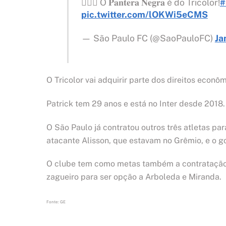
🙅🏾‍♂️ O 𝐏𝐚𝐧𝐭𝐞𝐫𝐚 𝐍𝐞𝐠𝐫𝐚 é do Tricolor!
#
pic.twitter.com/lOKWi5eCMS
— São Paulo FC (@SaoPauloFC)
Ja
O Tricolor vai adquirir parte dos direitos econô
Patrick tem 29 anos e está no Inter desde 2018. 
O São Paulo já contratou outros três atletas pa
atacante Alisson, que estavam no Grêmio, e o go
O clube tem como metas também a contratação de
zagueiro para ser opção a Arboleda e Miranda.
Fonte: GE