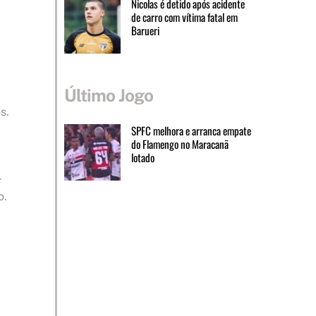
Nicolas é detido após acidente
de carro com vítima fatal em
Barueri
Último Jogo
s.
SPFC melhora e arranca empate
do Flamengo no Maracanã
lotado
-
o.