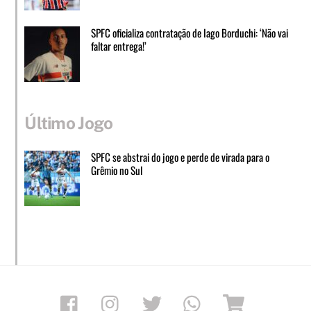
SPFC oficializa contratação de Iago Borduchi: ‘Não vai
faltar entrega!’
Último Jogo
SPFC se abstrai do jogo e perde de virada para o
Grêmio no Sul
Facebook
Instagram
Twitter
Whatsapp
Loja