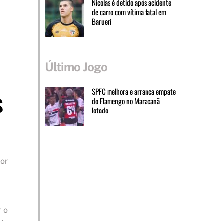
Nicolas é detido após acidente
de carro com vítima fatal em
Barueri
Último Jogo
s
SPFC melhora e arranca empate
do Flamengo no Maracanã
lotado
lor
r o