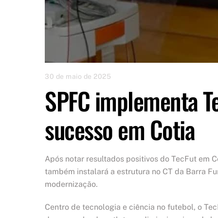
30 de maio de 2025
SPFC implementa Te
sucesso em Cotia
Após notar resultados positivos do TecFut em Co
também instalará a estrutura no CT da Barra F
modernização.
Centro de tecnologia e ciência no futebol, o Te