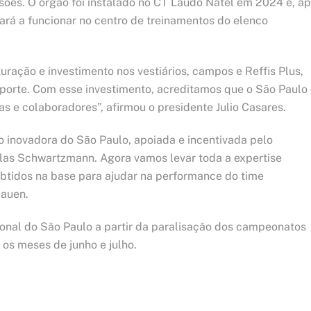
esões. O órgão foi instalado no CT Laudo Natel em 2024 e, a
rá a funcionar no centro de treinamentos do elenco
ração e investimento nos vestiários, campos e Reffis Plus,
esporte. Com esse investimento, acreditamos que o São Paulo
s e colaboradores”, afirmou o presidente Julio Casares.
 inovadora do São Paulo, apoiada e incentivada pelo
glas Schwartzmann. Agora vamos levar toda a expertise
obtidos na base para ajudar na performance do time
Rauen.
onal do São Paulo a partir da paralisação dos campeonatos
os meses de junho e julho.