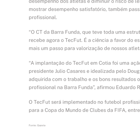
desempenho dos atletas e diminuir o risco de l
mostrar desempenho satisfatório, também passa
profissional.
“O CT da Barra Funda, que teve toda uma estrutu
recebe agora o TecFut. É a ciência a favor do 
mais um passo para valorização de nossos atleta
“A implantação do TecFut em Cotia foi uma ação
presidente Julio Casares e idealizada pelo Dou
adquirida com o trabalho e os bons resultados 
profissional na Barra Funda”, afirmou Eduardo 
O TecFut será implementado no futebol profissi
para a Copa do Mundo de Clubes da FIFA, entre 
Fonte: Gazeta