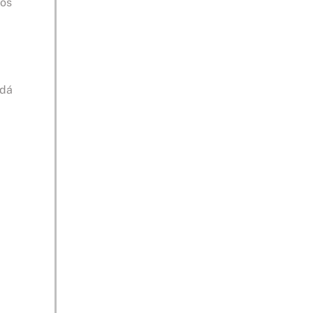
pós
 dá