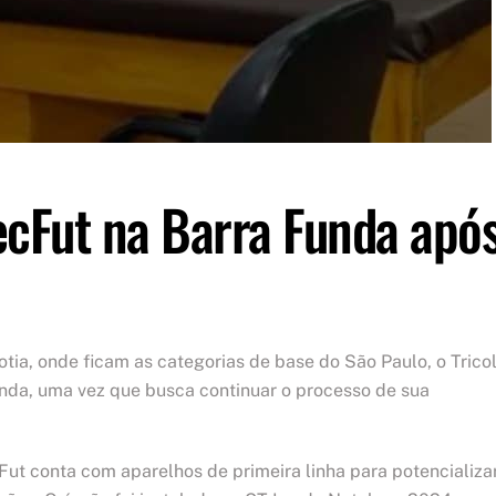
cFut na Barra Funda apó
tia, onde ficam as categorias de base do São Paulo, o Trico
unda, uma vez que busca continuar o processo de sua
cFut conta com aparelhos de primeira linha para potencializa