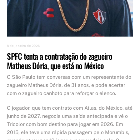
8 de janeiro de 2026
SPFC tenta a contratação do zagueiro
Matheus Dória, que está no México
O São Paulo tem conversas com um representante do
zagueiro Matheus Dória, de 31 anos, e pode acertar
com o zagueiro canhoto para reforçar o elenco.
O jogador, que tem contrato com Atlas, do México, até
junho de 2027, negocia uma saída antecipada e vê o
Tricolor com bom destino para jogar em 2026. Em
2015, ele teve uma rápida passagem pelo Morumbis,